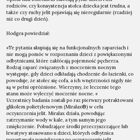
rodziców, czy konsystencja stolca dziecka jest trudna, a
także czy ruchy jelit pojawiają się nieregularnie (rzadziej
niż co drugi dzień).
Hodges powiedział:
«Te pytania skupiają się na funkcjonalnych zaparciach i
nie mogą pomóc w rozpoznaniu dzieci z powiększonymi
odbytnicami, które zakłócają pojemność pęcherza.
Rodzaj zaparć związanych z moczeniem nocnym
występuje, gdy dzieci odkładają chodzenie do łazienki, co
powoduje, że stolec się cofa, a ich wnętrzności nigdy nie
są w pełni opróżnione. Wierzymy, że leczenie tego
stanu może wyleczyć moczenie nocne. «
Uczestnicy badania zostali po raz pierwszy potraktowani
glikolem polietylenowym (Miralax®) w celu
oczyszczenia jelit. Miralax działa, powodując
zatrzymanie wody w kale, a tym samym jego
zmiękczenie. Pobudzające środki przeczyszczające lub
lewatywy stosowano u dzieci, których odbytnica
pozostawała powiększona po oczyszczeniu jelit.