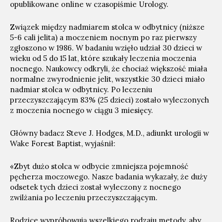
opublikowane online w czasopiśmie Urology.
Związek między nadmiarem stolca w odbytnicy (niższe
5-6 cali jelita) a moczeniem nocnym po raz pierwszy
zgłoszono w 1986. W badaniu wzięło udział 30 dzieci w
wieku od 5 do 15 lat, które szukały leczenia moczenia
nocnego. Naukowcy odkryli, że chociaż większość miała
normalne zwyrodnienie jelit, wszystkie 30 dzieci miało
nadmiar stolca w odbytnicy. Po leczeniu
przeczyszczającym 83% (25 dzieci) zostało wyleczonych
z moczenia nocnego w ciągu 3 miesięcy.
Główny badacz Steve J. Hodges, M.D., adiunkt urologii w
Wake Forest Baptist, wyjaśnił:
«Zbyt dużo stolca w odbycie zmniejsza pojemność
pęcherza moczowego. Nasze badania wykazały, że duży
odsetek tych dzieci został wyleczony z nocnego
zwilżania po leczeniu przeczyszczającym.
Rodzice wypróbowują wszelkiego rodzaju metody, aby