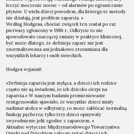
leczyć moczenie nocne – od alarmów po ograniczanie
płynów. U wielu dzieci powodem, dla którego te metody
nie działają, jest problem zaparcia. «
Według Hodgesa, chociaż związek ten został po raz
pierwszy zgłoszony w 1986 r., Odkrycie to nie
spowodowało znaczącej zmiany w praktyce klinicznej,
być może dlatego, że definicja zaparć nie jest
znormalizowana ani jednakowo zrozumiana dla
wszystkich lekarzy i osób świeckich.
Hodges wyjaśnił:
«Definicja zaparcia jest myląca, a dzieci i ich rodzice
często nie są świadomi, że ich dziecko cierpi na
zaparcia.» W naszym badaniu promieniowanie
rentgenowskie ujawniło, że wszystkie dzieci miały
nadmiar stolca w odbytnicy, co może zakłócać normalną
funkcję pęcherza; tylko trzy dzieci opisywały
zwyrodnienie jelit zgodne z zaparciem. «
Aktualne wytyczne Międzynarodowego Towarzystwa
Opieki nad Dzieckiem zalecają pytać dzieci i ich