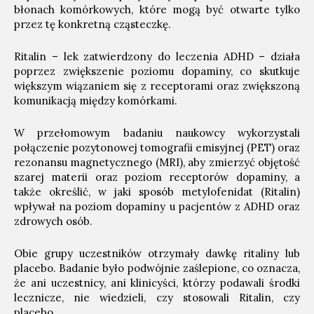
błonach komórkowych, które mogą być otwarte tylko
przez tę konkretną cząsteczkę.
Ritalin – lek zatwierdzony do leczenia ADHD – działa
poprzez zwiększenie poziomu dopaminy, co skutkuje
większym wiązaniem się z receptorami oraz zwiększoną
komunikacją między komórkami.
W przełomowym badaniu naukowcy wykorzystali
połączenie pozytonowej tomografii emisyjnej (PET) oraz
rezonansu magnetycznego (MRI), aby zmierzyć objętość
szarej materii oraz poziom receptorów dopaminy, a
także określić, w jaki sposób metylofenidat (Ritalin)
wpływał na poziom dopaminy u pacjentów z ADHD oraz
zdrowych osób.
Obie grupy uczestników otrzymały dawkę ritaliny lub
placebo. Badanie było podwójnie zaślepione, co oznacza,
że ani uczestnicy, ani klinicyści, którzy podawali środki
lecznicze, nie wiedzieli, czy stosowali Ritalin, czy
placebo.