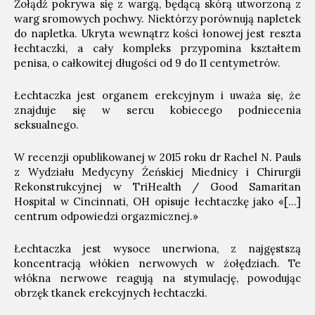
Żołądź pokrywa się z wargą, będącą skórą utworzoną z
warg sromowych pochwy. Niektórzy porównują napletek
do napletka. Ukryta wewnątrz kości łonowej jest reszta
łechtaczki, a cały kompleks przypomina kształtem
penisa, o całkowitej długości od 9 do 11 centymetrów.
Łechtaczka jest organem erekcyjnym i uważa się, że
znajduje się w sercu kobiecego podniecenia
seksualnego.
W recenzji opublikowanej w 2015 roku dr Rachel N. Pauls
z Wydziału Medycyny Żeńskiej Miednicy i Chirurgii
Rekonstrukcyjnej w TriHealth / Good Samaritan
Hospital w Cincinnati, OH opisuje łechtaczkę jako «[…]
centrum odpowiedzi orgazmicznej.»
Łechtaczka jest wysoce unerwiona, z najgęstszą
koncentracją włókien nerwowych w żołędziach. Te
włókna nerwowe reagują na stymulację, powodując
obrzęk tkanek erekcyjnych łechtaczki.