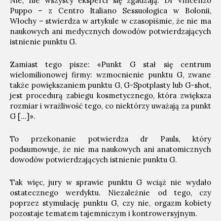
Nie; nie wszyscy eksperci się zgadzają. Dr Vincenzo
Puppo – z Centro Italiano Sessuologica w Bolonii,
Włochy – stwierdza w artykule w czasopiśmie, że nie ma
naukowych ani medycznych dowodów potwierdzających
istnienie punktu G.
Zamiast tego pisze: «Punkt G stał się centrum
wielomilionowej firmy: wzmocnienie punktu G, zwane
także powiększaniem punktu G, G-Spotplasty lub G-shot,
jest procedurą zabiegu kosmetycznego, która zwiększa
rozmiar i wrażliwość tego, co niektórzy uważają za punkt
G […]».
To przekonanie potwierdza dr Pauls, który
podsumowuje, że nie ma naukowych ani anatomicznych
dowodów potwierdzających istnienie punktu G.
Tak więc, jury w sprawie punktu G wciąż nie wydało
ostatecznego werdyktu. Niezależnie od tego, czy
poprzez stymulację punktu G, czy nie, orgazm kobiety
pozostaje tematem tajemniczym i kontrowersyjnym.