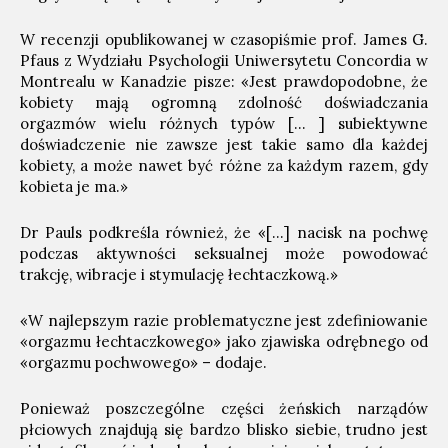
W recenzji opublikowanej w czasopiśmie prof. James G.
Pfaus z Wydziału Psychologii Uniwersytetu Concordia w
Montrealu w Kanadzie pisze: «Jest prawdopodobne, że
kobiety mają ogromną zdolność doświadczania
orgazmów wielu różnych typów [… ] subiektywne
doświadczenie nie zawsze jest takie samo dla każdej
kobiety, a może nawet być różne za każdym razem, gdy
kobieta je ma.»
Dr Pauls podkreśla również, że «[…] nacisk na pochwę
podczas aktywności seksualnej może powodować
trakcję, wibracje i stymulację łechtaczkową.»
«W najlepszym razie problematyczne jest zdefiniowanie
«orgazmu łechtaczkowego» jako zjawiska odrębnego od
«orgazmu pochwowego» – dodaje.
Ponieważ poszczególne części żeńskich narządów
płciowych znajdują się bardzo blisko siebie, trudno jest