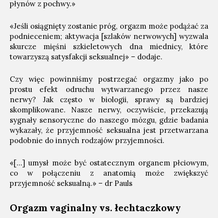
płynów z pochwy.»
«Jeśli osiągnięty zostanie próg, orgazm może podążać za
podnieceniem; aktywacja [szlaków nerwowych] wyzwala
skurcze mięśni szkieletowych dna miednicy, które
towarzyszą satysfakcji seksualnej» – dodaje.
Czy więc powinniśmy postrzegać orgazmy jako po
prostu efekt odruchu wytwarzanego przez nasze
nerwy? Jak często w biologii, sprawy są bardziej
skomplikowane. Nasze nerwy, oczywiście, przekazują
sygnały sensoryczne do naszego mózgu, gdzie badania
wykazały, że przyjemność seksualna jest przetwarzana
podobnie do innych rodzajów przyjemności.
«[…] umysł może być ostatecznym organem płciowym,
co w połączeniu z anatomią może zwiększyć
przyjemność seksualną.» – dr Pauls
Orgazm vaginalny vs. łechtaczkowy