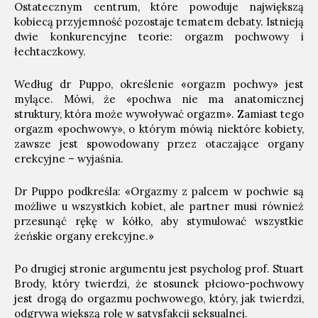
Ostatecznym centrum, które powoduje największą
kobiecą przyjemność pozostaje tematem debaty. Istnieją
dwie konkurencyjne teorie: orgazm pochwowy i
łechtaczkowy.
Według dr Puppo, określenie «orgazm pochwy» jest
mylące. Mówi, że «pochwa nie ma anatomicznej
struktury, która może wywoływać orgazm». Zamiast tego
orgazm «pochwowy», o którym mówią niektóre kobiety,
zawsze jest spowodowany przez otaczające organy
erekcyjne – wyjaśnia.
Dr Puppo podkreśla: «Orgazmy z palcem w pochwie są
możliwe u wszystkich kobiet, ale partner musi również
przesunąć rękę w kółko, aby stymulować wszystkie
żeńskie organy erekcyjne.»
Po drugiej stronie argumentu jest psycholog prof. Stuart
Brody, który twierdzi, że stosunek płciowo-pochwowy
jest drogą do orgazmu pochwowego, który, jak twierdzi,
odgrywa większą rolę w satysfakcji seksualnej.