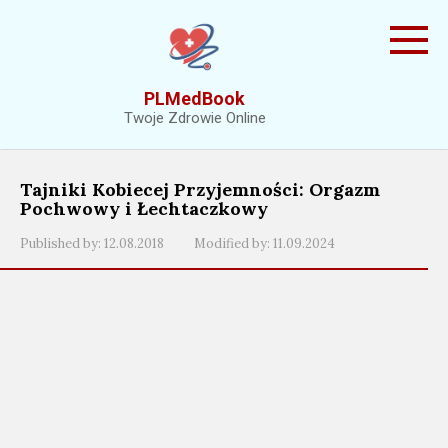
Skip
to
content
PLMedBook
Twoje Zdrowie Online
Tajniki Kobiecej Przyjemności: Orgazm
Pochwowy i Łechtaczkowy
Published by:
12.08.2018
Modified by:
11.09.2024