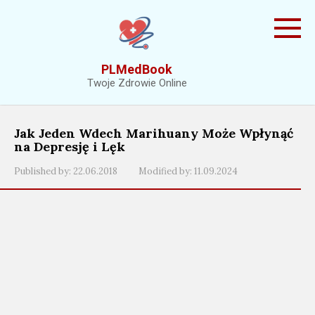
Skip
to
content
PLMedBook
Twoje Zdrowie Online
Jak Jeden Wdech Marihuany Może Wpłynąć
na Depresję i Lęk
Published by:
22.06.2018
Modified by:
11.09.2024