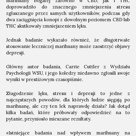
marihuany bogatej zarówno w CBD, jak i THC
doprowadziło do znacznego zmniejszenia stresu
zgłaszanego przez samych użytkowników, podczas gdy
dwa zaciągnięcia konopi z dowolnym poziomem CBD lub
THC skutkowały zmniejszeniem lęku.
Jednak badanie wykazało również, że długotrwałe
stosowanie leczniczej marihuany może zaostrzyć objawy
depresji.
Główny autor badania, Carrie Cuttler z Wydziału
Psychologii WSU, i jego koledzy niedawno zgłosili swoje
wyniki w prestiżowym czasopiśmie.
Złagodzenie lęku, stresu i depresji to jedne z
najczęstszych powodów, dla których ludzie sięgają po
marihuanę, ale czy ten lek naprawdę działa? Jak dotąd
kilka badań, które próbowały odpowiedzieć na to
pytanie, przyniosło mieszane rezultaty.
«Istniejące badania nad wpływem marihuany na