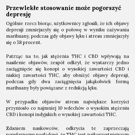
Przewlekłe stosowanie może pogorszyć
depresję
Ogólnie rzecz biorąc, użytkownicy zgłosili, że ich objawy
depresji zmniejszyły się o połowę w wyniku zażywania
marihuany, podczas gdy objawy lęku i stresu zmniejszyły
się o 58 procent.
Patrząc na to, jak stężenia THC i CBD wpływają na
nasilenie objawów, zespół odkrył, że wystarczy jedno
zaciągnięcie się konopi o wysokiej zawartości CBD i
niskiej zawartości THC, aby obniżyć objawy depresji,
podczas gdy dwa zaciągnięcia jakąkolwiek formą
marihuany były powiązane z redukcją lęku.
W przypadku objawów stresu największe korzyści
przyniosło co najmniej 10 wdechów o wysokim stężeniu
CBD i konopi indyjskich o wysokiej zawartości THC.
Zdaniem naukowców, odkrycia te zaprzeczają
popularnemu poglądowi, że THC jest najkorzystniejszym