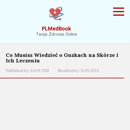
Skip
to
content
PLMedBook
Twoje Zdrowie Online
Co Musisz Wiedzieć o Guzkach na Skórze i
Ich Leczeniu
Published by:
04.09.2018
Modified by:
11.09.2024