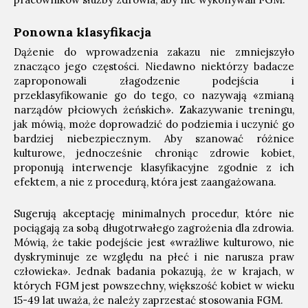
Ponowna klasyfikacja
Dążenie do wprowadzenia zakazu nie zmniejszyło
znacząco jego częstości. Niedawno niektórzy badacze
zaproponowali złagodzenie podejścia i
przeklasyfikowanie go do tego, co nazywają «zmianą
narządów płciowych żeńskich». Zakazywanie treningu,
jak mówią, może doprowadzić do podziemia i uczynić go
bardziej niebezpiecznym. Aby szanować różnice
kulturowe, jednocześnie chroniąc zdrowie kobiet,
proponują interwencje klasyfikacyjne zgodnie z ich
efektem, a nie z procedurą, która jest zaangażowana.
Sugerują akceptację minimalnych procedur, które nie
pociągają za sobą długotrwałego zagrożenia dla zdrowia.
Mówią, że takie podejście jest «wrażliwe kulturowo, nie
dyskryminuje ze względu na płeć i nie narusza praw
człowieka». Jednak badania pokazują, że w krajach, w
których FGM jest powszechny, większość kobiet w wieku
15-49 lat uważa, że ​​należy zaprzestać stosowania FGM.