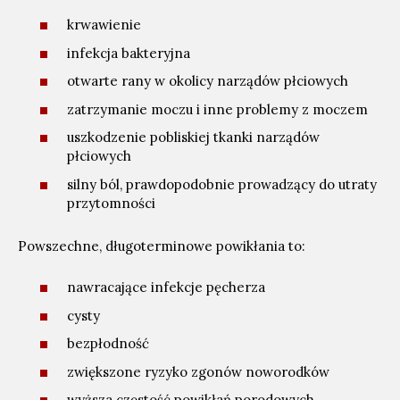
krwawienie
infekcja bakteryjna
otwarte rany w okolicy narządów płciowych
zatrzymanie moczu i inne problemy z moczem
uszkodzenie pobliskiej tkanki narządów
płciowych
silny ból, prawdopodobnie prowadzący do utraty
przytomności
Powszechne, długoterminowe powikłania to:
nawracające infekcje pęcherza
cysty
bezpłodność
zwiększone ryzyko zgonów noworodków
wyższa częstość powikłań porodowych