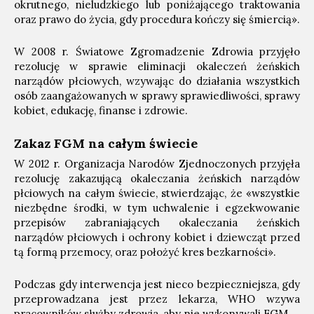
okrutnego, nieludzkiego lub poniżającego traktowania
oraz prawo do życia, gdy procedura kończy się śmiercią».
W 2008 r. Światowe Zgromadzenie Zdrowia przyjęło
rezolucję w sprawie eliminacji okaleczeń żeńskich
narządów płciowych, wzywając do działania wszystkich
osób zaangażowanych w sprawy sprawiedliwości, sprawy
kobiet, edukację, finanse i zdrowie.
Zakaz FGM na całym świecie
W 2012 r. Organizacja Narodów Zjednoczonych przyjęła
rezolucję zakazującą okaleczania żeńskich narządów
płciowych na całym świecie, stwierdzając, że «wszystkie
niezbędne środki, w tym uchwalenie i egzekwowanie
przepisów zabraniających okaleczania żeńskich
narządów płciowych i ochrony kobiet i dziewcząt przed
tą formą przemocy, oraz położyć kres bezkarności».
Podczas gdy interwencja jest nieco bezpieczniejsza, gdy
przeprowadzana jest przez lekarza, WHO wzywa
pracowników służby zdrowia, aby nie wykonywali FGM.