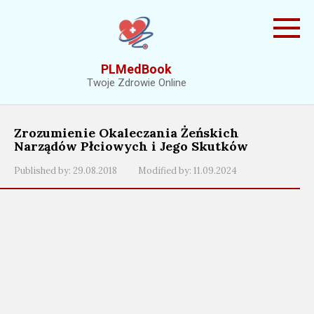
Skip
to
content
PLMedBook
Twoje Zdrowie Online
Zrozumienie Okaleczania Żeńskich
Narządów Płciowych i Jego Skutków
Published by:
29.08.2018
Modified by:
11.09.2024