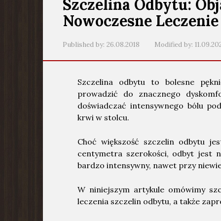
Szczelina Odbytu: Obj
Nowoczesne Leczenie
Published by:
26.08.2018
Modified by:
11.09.20
Szczelina odbytu to bolesne pękn
prowadzić do znacznego dyskomfo
doświadczać intensywnego bólu pod
krwi w stolcu.
Choć większość szczelin odbytu jes
centymetra szerokości, odbyt jest n
bardzo intensywny, nawet przy niewie
W niniejszym artykule omówimy sz
leczenia szczelin odbytu, a także zap