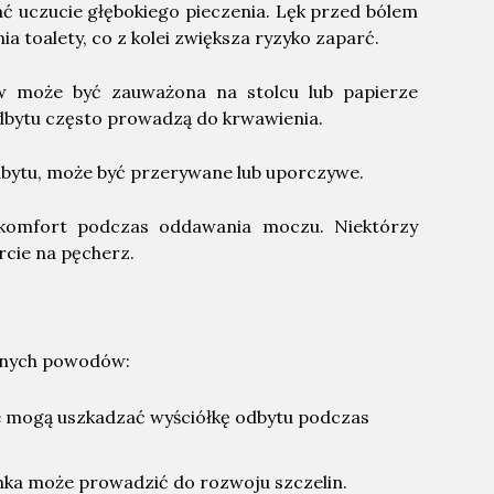
ć uczucie głębokiego pieczenia. Lęk przed bólem
a toalety, co z kolei zwiększa ryzyko zaparć.
w może być zauważona na stolcu lub papierze
dbytu często prowadzą do krwawienia.
dbytu, może być przerywane lub uporczywe.
skomfort podczas oddawania moczu. Niektórzy
cie na pęcherz.
óżnych powodów:
ce mogą uszkadzać wyściółkę odbytu podczas
nka może prowadzić do rozwoju szczelin.