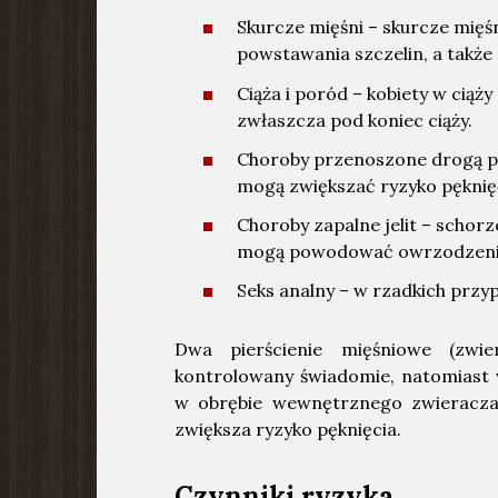
Skurcze mięśni – skurcze mię
powstawania szczelin, a także 
Ciąża i poród – kobiety w ciąż
zwłaszcza pod koniec ciąży.
Choroby przenoszone drogą płci
mogą zwiększać ryzyko pęknię
Choroby zapalne jelit – schor
mogą powodować owrzodzenia 
Seks analny – w rzadkich prz
Dwa pierścienie mięśniowe (zwie
kontrolowany świadomie, natomiast w
w obrębie wewnętrznego zwieracza 
zwiększa ryzyko pęknięcia.
Czynniki ryzyka