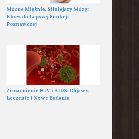
Mocne Mięśnie, Silniejszy Mózg:
Klucz do Lepszej Funkcji
Poznawczej
Zrozumienie HIV i AIDS: Objawy,
Leczenie i Nowe Badania