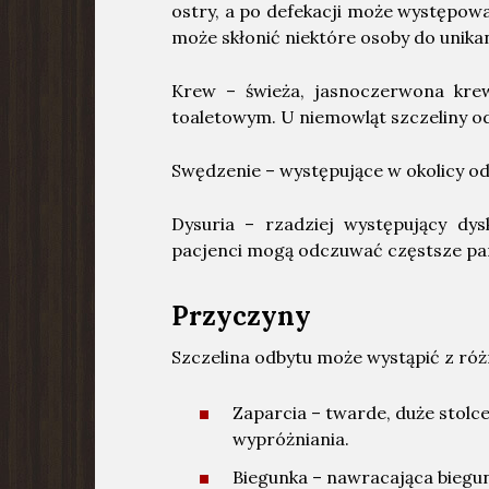
ostry, a po defekacji może występowa
może skłonić niektóre osoby do unikani
Krew – świeża, jasnoczerwona kre
toaletowym. U niemowląt szczeliny o
Swędzenie – występujące w okolicy o
Dysuria – rzadziej występujący dy
pacjenci mogą odczuwać częstsze par
Przyczyny
Szczelina odbytu może wystąpić z r
Zaparcia – twarde, duże stol
wypróżniania.
Biegunka – nawracająca biegu